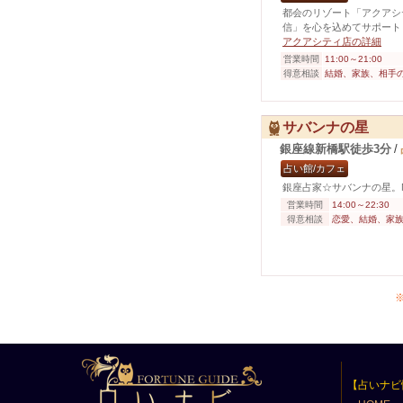
都会のリゾート「アクアシ
信」を心を込めてサポート
アクアシティ店の詳細
営業時間
11:00～21:00
得意相談
結婚、家族、相手
サバンナの星
銀座線新橋駅徒歩3分
/
占い館/カフェ
銀座占家☆サバンナの星。
営業時間
14:00～22:30
得意相談
恋愛、結婚、家
【占いナビ