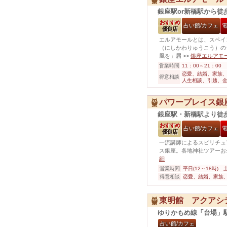
銀座駅or新橋駅から徒
おすすめ
占い館/カフェ
優良店
エルアモールとは、スペイ
（にしかわりゅうこう）の
風を」届
>>
銀座エルアモ
営業時間
11：00～21：00
恋愛、結婚、家族、
得意相談
人生相談、引越、
パワープレイス銀
銀座駅・新橋駅より徒
おすすめ
占い館/カフェ
優良店
一流講師によるスピリチュ
ス銀座。各地神社ツアーお
細
営業時間
平日(12～18時) 
得意相談
恋愛、結婚、家族
東明館 アクアシ
ゆりかもめ線「台場」
占い館/カフェ