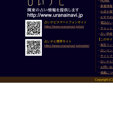
・
HOME
・
新着情報
・
お店を探
・
おすすめ
占いナビスマートフォンサイト
・
電話占い
https://www.uranainavi.jp/sm/
・
チャット
・
占い学校
【このサイ
占いナビ携帯サイト
・
相互リン
https://www.uranainavi.jp/mobile/
・
占いリン
・
サイトマ
・
占いナビ
・
お問い合
・
掲載につ
Copyright (C