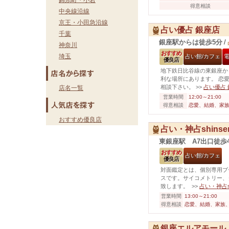
錦糸町・小岩
得意相談
中央線沿線
京王・小田急沿線
占い優占 銀座店
千葉
銀座駅からは徒歩5分
/
神奈川
おすすめ
埼玉
占い館/カフェ
優良店
地下鉄日比谷線の東銀座か
利な場所にあります。 恋
相談下さい。
>>
占い優占
店名一覧
営業時間
12:00～21:00
得意相談
恋愛、結婚、家
おすすめ優良店
占い・神占shins
東銀座駅 A7出口徒歩
おすすめ
占い館/カフェ
優良店
対面鑑定とは、個別専用ブ
スです。サイコメトリー、
致します。
>>
占い・神占s
営業時間
13:00～21:00
得意相談
恋愛、結婚、家族
銀座エルアモール