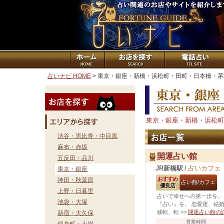
占いナビ HOME
> 東京・銀座・新橋・浜松町・田町・日本橋・
東京・銀座・新橋・浜松町
渋谷・恵比寿・中目黒
麻布・赤坂
開運占い館
五反田・品川
JR新橋駅
/
占いカフェ
東京・銀座
おすすめ
神田・秋葉原
占い館/カフェ
優良店
上野・日暮里
占いで幸せへの第一歩を。
池袋・大塚
『占い』を。 恋愛運、結
移転、転
>>
開運占い館の
新宿・大久保
営業時間