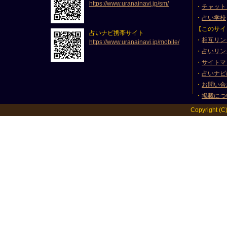
https://www.uranainavi.jp/sm/
・
チャット
・
占い学校
【このサイ
占いナビ携帯サイト
・
相互リン
https://www.uranainavi.jp/mobile/
・
占いリン
・
サイトマ
・
占いナビ
・
お問い合
・
掲載につ
Copyright (C