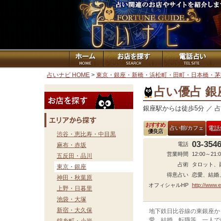
占いナビ HOME
>
東京・銀座・新橋・浜松町・田町・日本橋・茅
占い優占 銀
銀座駅からは徒歩5分 ／ 
おすすめ
占い館/カフェ
電話
優良店
渋谷・恵比寿・中目黒
03-354
電話
麻布・赤坂
営業時間
12:00～21:
五反田・品川
占術
タロット、
東京・銀座
得意占い
恋愛、結婚
神田・秋葉原
オフィシャルHP
http://www.e
上野・日暮里
池袋・大塚
新宿・大久保
地下鉄日比谷線の東銀座か
愛、結婚、転職等、一人で