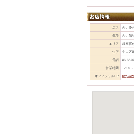
店名
占い優占
業種
占い館/
エリア
銀座駅
住所
中央区銀
電話
03-3546
営業時間
12:00～
オフィシャルHP
http://w