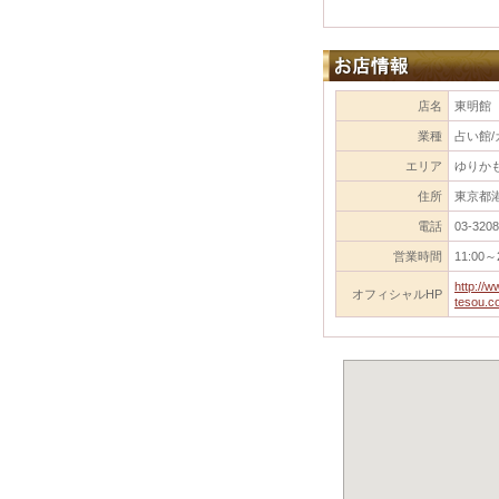
店名
東明館
業種
占い館/
エリア
ゆりか
住所
東京都港
電話
03-3208
営業時間
11:00～
http://w
オフィシャルHP
tesou.co