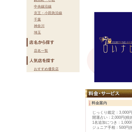
錦糸町・小岩
中央線沿線
京王・小田急沿線
千葉
神奈川
埼玉
店名一覧
おすすめ優良店
料金案内
じっくり鑑定：3,000円
開運占い：2,000円(税
1名追加につき：1,000
ジュニア手相：500円(