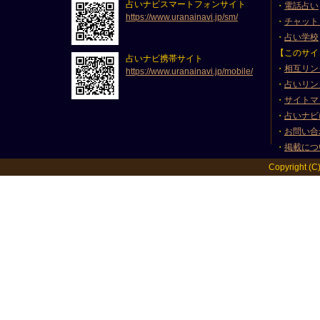
占いナビスマートフォンサイト
・
電話占い
https://www.uranainavi.jp/sm/
・
チャット
・
占い学校
【このサイ
占いナビ携帯サイト
・
相互リン
https://www.uranainavi.jp/mobile/
・
占いリン
・
サイトマ
・
占いナビ
・
お問い合
・
掲載につ
Copyright (C