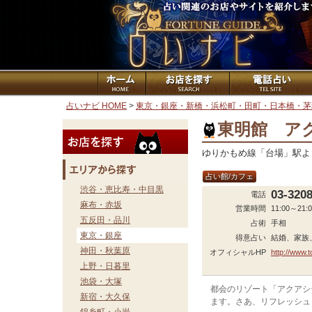
占いナビ HOME
>
東京・銀座・新橋・浜松町・田町・日本橋・茅
東明館 ア
ゆりかもめ線「台場」駅より
占い館/カフェ
渋谷・恵比寿・中目黒
03-320
電話
麻布・赤坂
営業時間
11:00～21:
五反田・品川
占術
手相
東京・銀座
得意占い
結婚、家族
神田・秋葉原
オフィシャルHP
http://www.t
上野・日暮里
池袋・大塚
都会のリゾート「アクアシ
新宿・大久保
ます。さあ、リフレッシュ