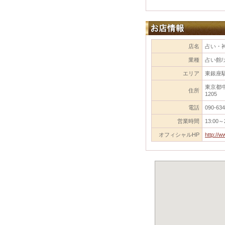
店名
占い・神
業種
占い館/
エリア
東銀座駅
東京都中
住所
1205
電話
090-634
営業時間
13:00～
オフィシャルHP
http://