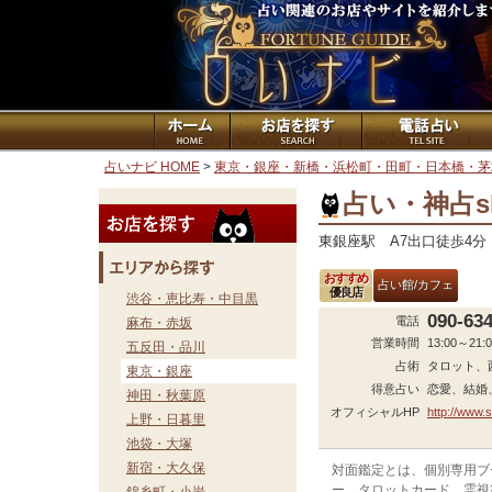
占いナビ HOME
>
東京・銀座・新橋・浜松町・田町・日本橋・茅
占い・神占sh
東銀座駅 A7出口徒歩4分
おすすめ
占い館/カフェ
優良店
渋谷・恵比寿・中目黒
090-63
電話
麻布・赤坂
営業時間
13:00～21:
五反田・品川
占術
タロット、
東京・銀座
得意占い
恋愛、結婚
神田・秋葉原
オフィシャルHP
http://www.
上野・日暮里
池袋・大塚
新宿・大久保
対面鑑定とは、個別専用ブ
ー、タロットカード、霊視