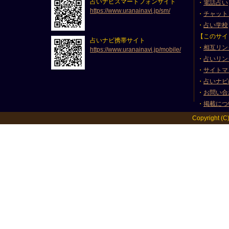
占いナビスマートフォンサイト
・
電話占い
https://www.uranainavi.jp/sm/
・
チャット
・
占い学校
【このサイ
占いナビ携帯サイト
・
相互リン
https://www.uranainavi.jp/mobile/
・
占いリン
・
サイトマ
・
占いナビ
・
お問い合
・
掲載につ
Copyright (C