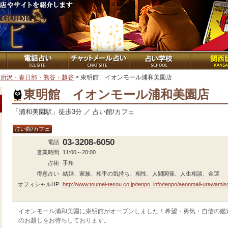
・所沢・春日部・熊谷・越谷
> 東明館 イオンモール浦和美園店
東明館 イオンモール浦和美園店
「浦和美園駅」徒歩3分 ／ 占い館/カフェ
占い館/カフェ
03-3208-6050
電話
営業時間
11:00～20:00
占術
手相
得意占い
結婚、家族、相手の気持ち、相性、人間関係、人生相談、金運
オフィシャルHP
http://www.toumei-tesou.co.jp/tenpo_info/tenpo/aeonmall-urawamis
イオンモール浦和美園に東明館がオープンしました！希望・勇気・自信の鑑
のお越しをお待ちしております。