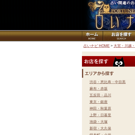
占いナビ HOME
>
大宮・川越
渋谷・恵比寿・中目黒
麻布・赤坂
五反田・品川
東京・銀座
神田・秋葉原
上野・日暮里
池袋・大塚
新宿・大久保