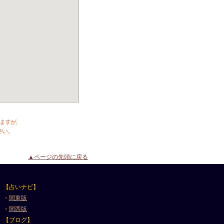
ますが、
さい。
▲ページの先頭に戻る
【占いナビ】
・
関東版
・
関西版
【ブログ】