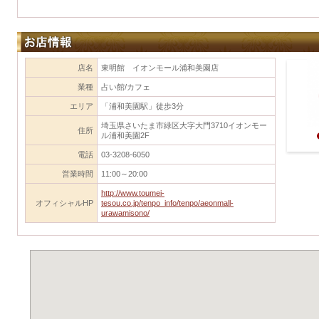
店名
東明館 イオンモール浦和美園店
業種
占い館/カフェ
エリア
「浦和美園駅」徒歩3分
埼玉県さいたま市緑区大字大門3710イオンモー
住所
ル浦和美園2F
電話
03-3208-6050
営業時間
11:00～20:00
http://www.toumei-
オフィシャルHP
tesou.co.jp/tenpo_info/tenpo/aeonmall-
urawamisono/