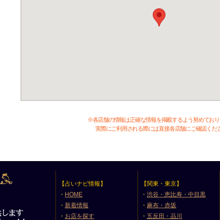
※各店舗の情報は正確な情報を掲載するよう努めており
実際にご利用される際には直接各店舗にご確認くだ
【占いナビ情報】
【関東・東京】
・
HOME
・
渋谷・恵比寿・中目黒
・
新着情報
・
麻布・赤坂
・
お店を探す
・
五反田・品川